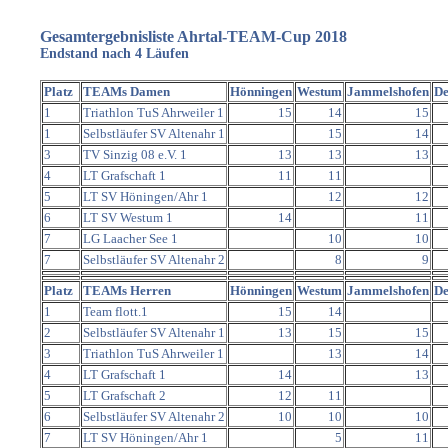
Gesamte
rgebnisliste
Ahrtal-TEAM-Cup 2018
Endstand nach 4 Läufen
Platz
TEAMs Damen
Hönningen
Westum
Jammelshofen
De
1
Triathlon TuS Ahrweiler 1
15
14
15
1
Selbstläufer SV Altenahr 1
15
14
3
TV Sinzig 08 e.V. 1
13
13
13
4
LT Grafschaft 1
11
11
5
LT SV Höningen/Ahr 1
12
12
6
LT SV Westum 1
14
11
7
LG Laacher See 1
10
10
7
Selbstläufer SV Altenahr 2
8
9
Platz
TEAMs Herren
Hönningen
Westum
Jammelshofen
De
1
Team flott.1
15
14
2
Selbstläufer SV Altenahr 1
13
15
15
3
Triathlon TuS Ahrweiler 1
13
14
4
LT Grafschaft 1
14
13
5
LT Grafschaft 2
12
11
6
Selbstläufer SV Altenahr 2
10
10
10
7
LT SV Höningen/Ahr 1
5
11